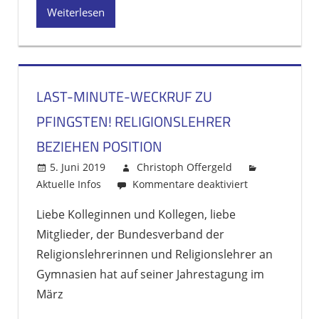
Weiterlesen
LAST-MINUTE-WECKRUF ZU
PFINGSTEN! RELIGIONSLEHRER
BEZIEHEN POSITION
5. Juni 2019
Christoph Offergeld
Aktuelle Infos
Kommentare deaktiviert
für
Last-
Liebe Kolleginnen und Kollegen, liebe
minute-
Mitglieder, der Bundesverband der
Weckruf
zu
Religionslehrerinnen und Religionslehrer an
Pfingsten!
Gymnasien hat auf seiner Jahrestagung im
Religionslehre
März
beziehen