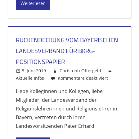
Weiterlesen
BKRG-
Positionspapie
RÜCKENDECKUNG VOM BAYERISCHEN
LANDESVERBAND FÜR BKRG-
POSITIONSPAPIER
8. Juni 2019
Christoph Offergeld
Aktuelle Infos
Kommentare deaktiviert
für
Rückendeckun
Liebe Kolleginnen und Kollegen, liebe
vom
Mitglieder, der Landesverband der
bayerischen
Landesverban
Religionslehrerinnen und Religionslehrer in
für
Bayern, vertreten durch ihren
BKRG-
Landesvorsitzenden Pater Erhard
Positionspapie