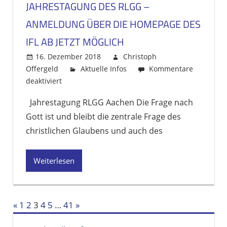
JAHRESTAGUNG DES RLGG –
Jahren
ANMELDUNG ÜBER DIE HOMEPAGE DES
IFL AB JETZT MÖGLICH
16. Dezember 2018
Christoph
Offergeld
Aktuelle Infos
Kommentare
deaktiviert
für
Jahrestagung
Jahrestagung RLGG Aachen Die Frage nach
des
Gott ist und bleibt die zentrale Frage des
RLGG
–
christlichen Glaubens und auch des
Anmeldung
über
Weiterlesen
die
Homepage
des
IfL
«
Vorherige
1
2
3
4
5
…
41
Nächste
»
ab
Beitragsnavigation
Beiträge
Beiträge
jetzt