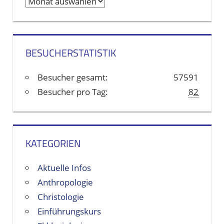
A
r
c
h
BESUCHERSTATISTIK
i
v
Besucher gesamt:
57591
e
Besucher pro Tag:
82
KATEGORIEN
Aktuelle Infos
Anthropologie
Christologie
Einführungskurs