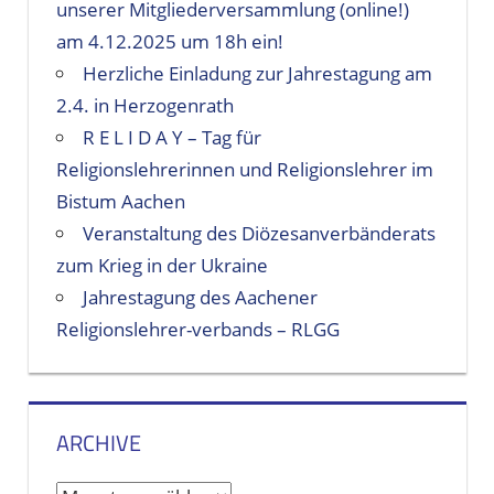
unserer Mitgliederversammlung (online!)
am 4.12.2025 um 18h ein!
Herzliche Einladung zur Jahrestagung am
2.4. in Herzogenrath
R E L I D A Y – Tag für
Religionslehrerinnen und Religionslehrer im
Bistum Aachen
Veranstaltung des Diözesanverbänderats
zum Krieg in der Ukraine
Jahrestagung des Aachener
Religionslehrer-verbands – RLGG
ARCHIVE