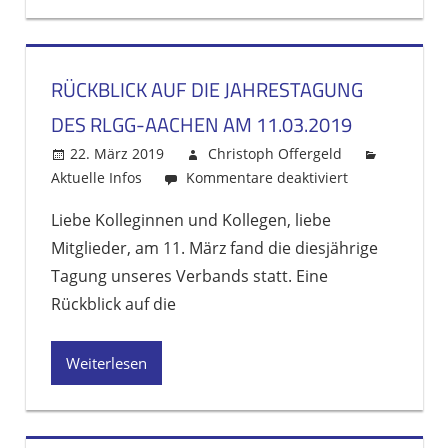
vom
11.03.2019
RÜCKBLICK AUF DIE JAHRESTAGUNG
DES RLGG-AACHEN AM 11.03.2019
22. März 2019
Christoph Offergeld
Aktuelle Infos
Kommentare deaktiviert
für
Rückblick
Liebe Kolleginnen und Kollegen, liebe
auf
Mitglieder, am 11. März fand die diesjährige
die
Jahrestagung
Tagung unseres Verbands statt. Eine
des
Rückblick auf die
RLGG-
aachen
Weiterlesen
am
11.03.2019