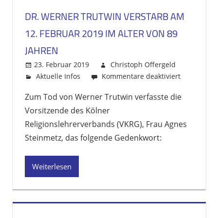
DR. WERNER TRUTWIN VERSTARB AM
12. FEBRUAR 2019 IM ALTER VON 89
JAHREN
23. Februar 2019
Christoph Offergeld
Aktuelle Infos
Kommentare deaktiviert
für
Dr.
Zum Tod von Werner Trutwin verfasste die
Werner
Vorsitzende des Kölner
Trutwin
verstarb
Religionslehrerverbands (VKRG), Frau Agnes
am
Steinmetz, das folgende Gedenkwort:
12.
Februar
Weiterlesen
2019
im
Alter
von
89