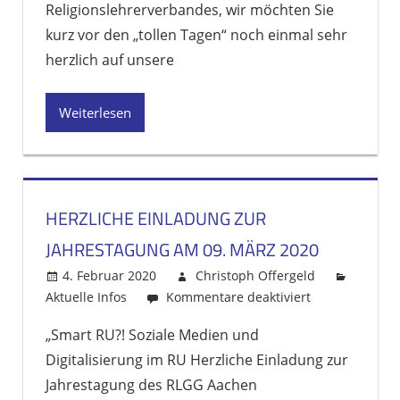
Religionslehrerverbandes, wir möchten Sie
am
09.
kurz vor den „tollen Tagen“ noch einmal sehr
März:
herzlich auf unsere
Bitte
jetzt
Weiterlesen
anmelden
!
HERZLICHE EINLADUNG ZUR
JAHRESTAGUNG AM 09. MÄRZ 2020
4. Februar 2020
Christoph Offergeld
Aktuelle Infos
Kommentare deaktiviert
für
Herzliche
„Smart RU?! Soziale Medien und
Einladung
Digitalisierung im RU Herzliche Einladung zur
zur
Jahrestagung
Jahrestagung des RLGG Aachen