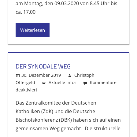
am
am Montag, den 09.03.2020 von 8.45 Uhr bis
09.
ca. 17.00
März
2020
Weiterlesen
DER SYNODALE WEG
30. Dezember 2019
Christoph
Offergeld
Aktuelle Infos
Kommentare
deaktiviert
für
Der
Das Zentralkomitee der Deutschen
Synodale
Katholiken (ZdK) und die Deutsche
Weg
Bischofskonferenz (DBK) haben sich auf einen
gemeinsamen Weg gemacht. Die strukturelle