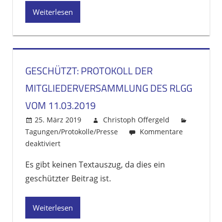
Position
Weiterlesen
GESCHÜTZT: PROTOKOLL DER
MITGLIEDERVERSAMMLUNG DES RLGG
VOM 11.03.2019
25. März 2019
Christoph Offergeld
Tagungen/Protokolle/Presse
Kommentare
deaktiviert
für
Geschützt:
Es gibt keinen Textauszug, da dies ein
Protokoll
geschützter Beitrag ist.
der
Mitgliederversammlung
des
Weiterlesen
RLGG