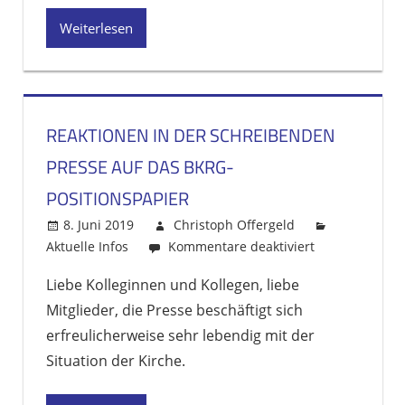
Weiterlesen
REAKTIONEN IN DER SCHREIBENDEN
PRESSE AUF DAS BKRG-
POSITIONSPAPIER
8. Juni 2019
Christoph Offergeld
Aktuelle Infos
Kommentare deaktiviert
für
Reaktionen
Liebe Kolleginnen und Kollegen, liebe
in
Mitglieder, die Presse beschäftigt sich
der
schreibenden
erfreulicherweise sehr lebendig mit der
Presse
Situation der Kirche.
auf
das