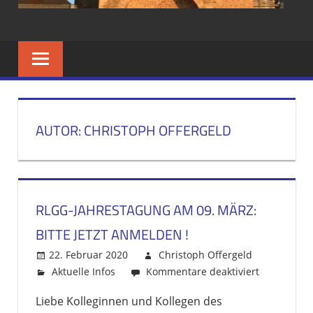
UND
GESAMTSCHUL
IM
AUTOR:
CHRISTOPH OFFERGELD
BISTUM
AACHEN
RLGG-JAHRESTAGUNG AM 09. MÄRZ:
BITTE JETZT ANMELDEN !
22. Februar 2020
Christoph Offergeld
Aktuelle Infos
Kommentare deaktiviert
für
RLGG-
Liebe Kolleginnen und Kollegen des
Jahrestagu