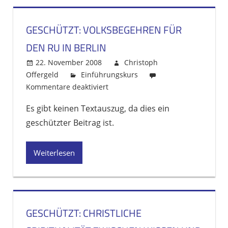
Religionsun
GESCHÜTZT: VOLKSBEGEHREN FÜR
DEN RU IN BERLIN
22. November 2008
Christoph
Offergeld
Einführungskurs
Kommentare deaktiviert
für
Geschützt:
Es gibt keinen Textauszug, da dies ein
Volksbegehren
geschützter Beitrag ist.
für
den
RU
Weiterlesen
in
Berlin
GESCHÜTZT: CHRISTLICHE