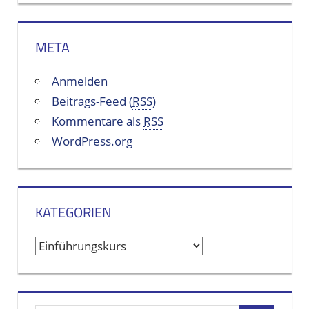
META
Anmelden
Beitrags-Feed (
RSS
)
Kommentare als
RSS
WordPress.org
KATEGORIEN
K
a
t
e