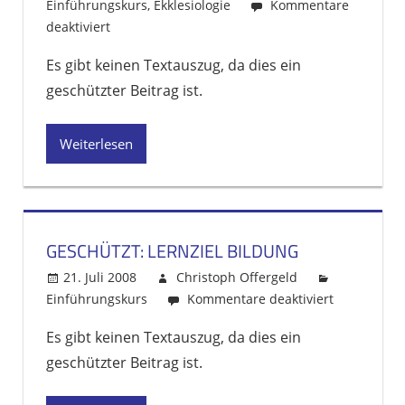
Einführungskurs
,
Ekklesiologie
Kommentare
deaktiviert
für
Geschützt:
Es gibt keinen Textauszug, da dies ein
Christentum
geschützter Beitrag ist.
als
Bildungsreligion
Weiterlesen
GESCHÜTZT: LERNZIEL BILDUNG
21. Juli 2008
Christoph Offergeld
Einführungskurs
Kommentare deaktiviert
für
Geschützt:
Es gibt keinen Textauszug, da dies ein
Lernziel
geschützter Beitrag ist.
Bildung