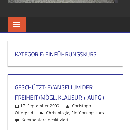
UND
GESAMTSCHUL
IM
KATEGORIE: EINFÜHRUNGSKURS
BISTUM
AACHEN
GESCHÜTZT: EVANGELIUM DER
FREIHEIT (MÖGL. KLAUSUR + AUFG.)
17. September 2009
Christoph
Offergeld
Christologie
,
Einführungskurs
Kommentare deaktiviert
für
Geschützt: