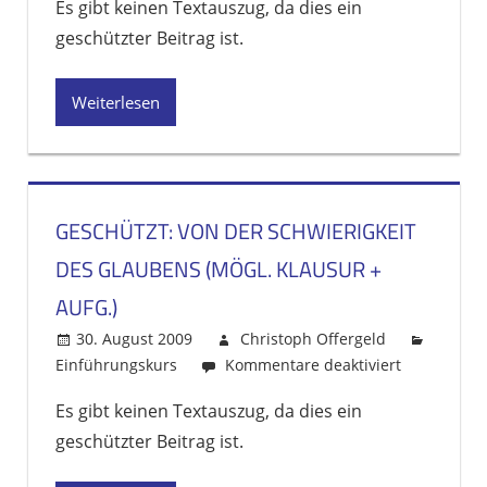
Es gibt keinen Textauszug, da dies ein
Evangelium
geschützter Beitrag ist.
der
Freiheit
(mögl.
Weiterlesen
Klausur
+
Aufg.)
GESCHÜTZT: VON DER SCHWIERIGKEIT
DES GLAUBENS (MÖGL. KLAUSUR +
AUFG.)
30. August 2009
Christoph Offergeld
Einführungskurs
Kommentare deaktiviert
für
Geschützt:
Es gibt keinen Textauszug, da dies ein
Von
geschützter Beitrag ist.
der
Schwierigke