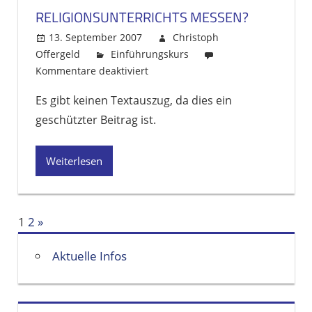
RELIGIONSUNTERRICHTS MESSEN?
13. September 2007
Christoph
Offergeld
Einführungskurs
Kommentare deaktiviert
für
Geschützt:
Es gibt keinen Textauszug, da dies ein
Wie
geschützter Beitrag ist.
lässt
sich
die
Weiterlesen
Leistung
des
Religionsunterrichts
1
2
Nächste
»
messen?
Beitragsnavigation
Beiträge
Aktuelle Infos