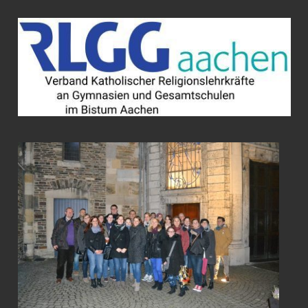
Zum
Inhalt
springen
VERBAND
KATHOLISCHER
RELIGIONSLEH
AN
GYMNASIEN