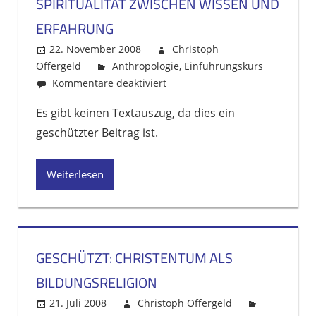
SPIRITUALITÄT ZWISCHEN WISSEN UND
ERFAHRUNG
22. November 2008
Christoph
Offergeld
Anthropologie
,
Einführungskurs
Kommentare deaktiviert
für
Geschützt:
Es gibt keinen Textauszug, da dies ein
Christliche
geschützter Beitrag ist.
Spiritualität
zwischen
Wissen
Weiterlesen
und
Erfahrung
GESCHÜTZT: CHRISTENTUM ALS
BILDUNGSRELIGION
21. Juli 2008
Christoph Offergeld