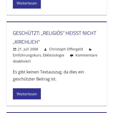
Weiterlesen
GESCHÜTZT: „RELIGIÖS“ HEISST NICHT „
KIRCHLICH“
21. Juli 2008
Christoph Offergeld
Einführungskurs
,
Ekklesiologie
Kommentare
deaktiviert
für
Geschützt:
Es gibt keinen Textauszug, da dies ein
„Religiös“
geschützter Beitrag ist.
heißt
nicht
„kirchlich“
Weiterlesen