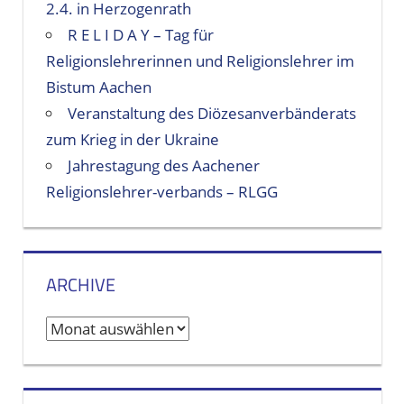
2.4. in Herzogenrath
R E L I D A Y – Tag für
Religionslehrerinnen und Religionslehrer im
Bistum Aachen
Veranstaltung des Diözesanverbänderats
zum Krieg in der Ukraine
Jahrestagung des Aachener
Religionslehrer-verbands – RLGG
ARCHIVE
A
r
c