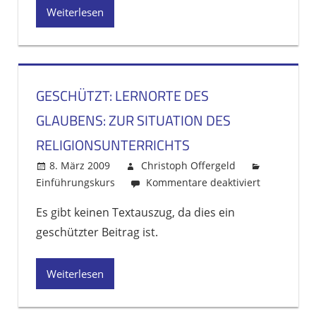
des
Weiterlesen
Glaubens
(mögl.
Klausur
+
Aufg.)
GESCHÜTZT: LERNORTE DES
GLAUBENS: ZUR SITUATION DES
RELIGIONSUNTERRICHTS
8. März 2009
Christoph Offergeld
Einführungskurs
Kommentare deaktiviert
für
Geschützt:
Es gibt keinen Textauszug, da dies ein
Lernorte
geschützter Beitrag ist.
des
Glaubens:
Zur
Weiterlesen
Situation
des