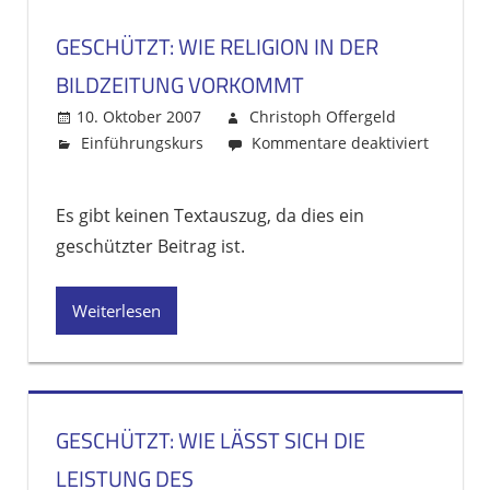
GESCHÜTZT: WIE RELIGION IN DER
BILDZEITUNG VORKOMMT
10. Oktober 2007
Christoph Offergeld
Einführungskurs
Kommentare deaktiviert
für
Geschützt:
Es gibt keinen Textauszug, da dies ein
Wie
geschützter Beitrag ist.
Religion
in
der
Weiterlesen
Bildzeitung
vorkommt
GESCHÜTZT: WIE LÄSST SICH DIE
LEISTUNG DES