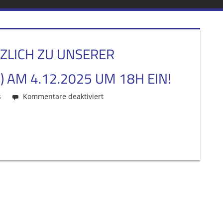
ZLICH ZU UNSERER
 AM 4.12.2025 UM 18H EIN!
s
Kommentare deaktiviert
für
Wir
laden
unsere
Mitglieder
herzlich
zu
unserer
Mitgliederversammlung
(online!)
am