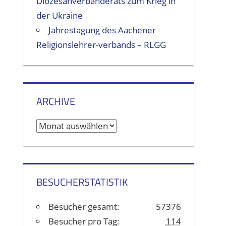
Diözesanverbänderats zum Krieg in
der Ukraine
Jahrestagung des Aachener
Religionslehrer-verbands – RLGG
ARCHIVE
A
r
c
h
BESUCHERSTATISTIK
i
v
Besucher gesamt:
57376
e
Besucher pro Tag:
114