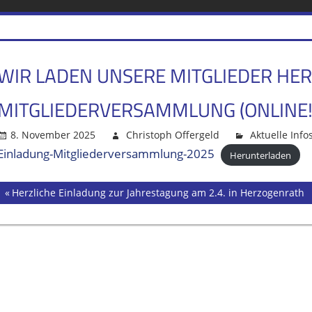
IM
WIR LADEN UNSERE MITGLIEDER HER
BISTUM
MITGLIEDERVERSAMMLUNG (ONLINE!)
AACHEN
8. November 2025
Christoph Offergeld
Aktuelle Info
Einladung-Mitgliederversammlung-2025
Herunterladen
Vorheriger
Herzliche Einladung zur Jahrestagung am 2.4. in Herzogenrath
Beitrags-
Beitrag:
Navigation