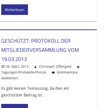
Mitgliederversammlung
vom
Weiterlesen
20.03.14
GESCHÜTZT: PROTOKOLL DER
MITGLIEDERVERSAMMLUNG VOM
19.03.2013
26. März 2013
Christoph Offergeld
Tagungen/Protokolle/Presse
Kommentare
deaktiviert
für
Geschützt:
Es gibt keinen Textauszug, da dies ein
Protokoll
geschützter Beitrag ist.
der
Mitgliederversammlung
vom