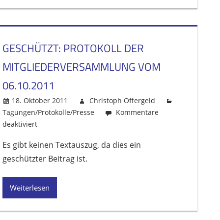
GESCHÜTZT: PROTOKOLL DER
MITGLIEDERVERSAMMLUNG VOM
06.10.2011
18. Oktober 2011
Christoph Offergeld
Tagungen/Protokolle/Presse
Kommentare
deaktiviert
für
Geschützt:
Es gibt keinen Textauszug, da dies ein
Protokoll
geschützter Beitrag ist.
der
Mitgliederversammlung
vom
Weiterlesen
06.10.2011