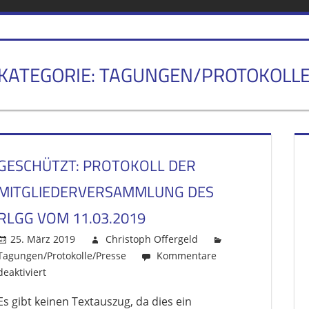
IM
KATEGORIE: TAGUNGEN/PROTOKOLL
BISTUM
AACHEN
GESCHÜTZT: PROTOKOLL DER
MITGLIEDERVERSAMMLUNG DES
RLGG VOM 11.03.2019
25. März 2019
Christoph Offergeld
Tagungen/Protokolle/Presse
Kommentare
deaktiviert
für
Geschützt:
Es gibt keinen Textauszug, da dies ein
Protokoll