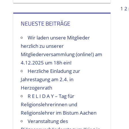
1
2
Be
NEUESTE BEITRÄGE
Wir laden unsere Mitglieder
herzlich zu unserer
Mitgliederversammlung (online!) am
4.12.2025 um 18h ein!
Herzliche Einladung zur
Jahrestagung am 2.4. in
Herzogenrath
R E L I D A Y – Tag für
Religionslehrerinnen und
Religionslehrer im Bistum Aachen
Veranstaltung des