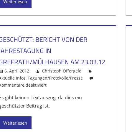
Weiterlesen
GESCHÜTZT: BERICHT VON DER
JAHRESTAGUNG IN
GREFRATH/MÜLHAUSEN AM 23.03.12
6. April 2012
Christoph Offergeld
Aktuelle Infos
,
Tagungen/Protokolle/Presse
Kommentare deaktiviert
für
Geschützt:
Es gibt keinen Textauszug, da dies ein
Bericht
geschützter Beitrag ist.
von
der
Jahrestagung
Weiterlesen
in