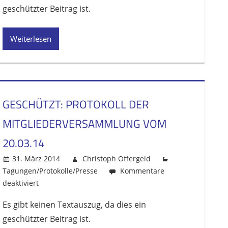
geschützter Beitrag ist.
der
Mitgliederversammlung
vom
Weiterlesen
29.02.2016
GESCHÜTZT: PROTOKOLL DER
MITGLIEDERVERSAMMLUNG VOM
20.03.14
31. März 2014
Christoph Offergeld
Tagungen/Protokolle/Presse
Kommentare
deaktiviert
für
Geschützt:
Es gibt keinen Textauszug, da dies ein
Protokoll
geschützter Beitrag ist.
der