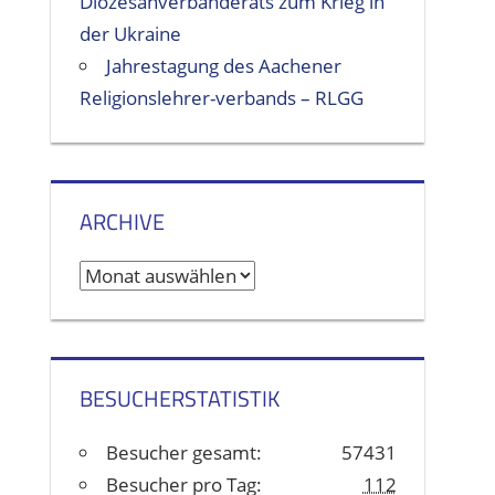
Diözesanverbänderats zum Krieg in
der Ukraine
Jahrestagung des Aachener
Religionslehrer-verbands – RLGG
ARCHIVE
A
r
c
h
BESUCHERSTATISTIK
i
v
Besucher gesamt:
57431
e
Besucher pro Tag:
112