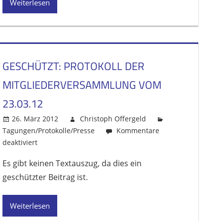
Weiterlesen
19.03.2013
GESCHÜTZT: PROTOKOLL DER
MITGLIEDERVERSAMMLUNG VOM
23.03.12
26. März 2012
Christoph Offergeld
Tagungen/Protokolle/Presse
Kommentare
deaktiviert
für
Geschützt:
Es gibt keinen Textauszug, da dies ein
Protokoll
geschützter Beitrag ist.
der
Mitgliederversammlung
vom
Weiterlesen
23.03.12