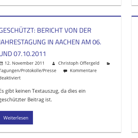
Grefrath/Mülhausen
am
23.03.12
GESCHÜTZT: BERICHT VON DER
JAHRESTAGUNG IN AACHEN AM 06.
UND 07.10.2011
12. November 2011
Christoph Offergeld
Tagungen/Protokolle/Presse
Kommentare
deaktiviert
für
Geschützt:
Es gibt keinen Textauszug, da dies ein
Bericht
geschützter Beitrag ist.
von
der
Jahrestagung
Weiterlesen
in
Aachen
am