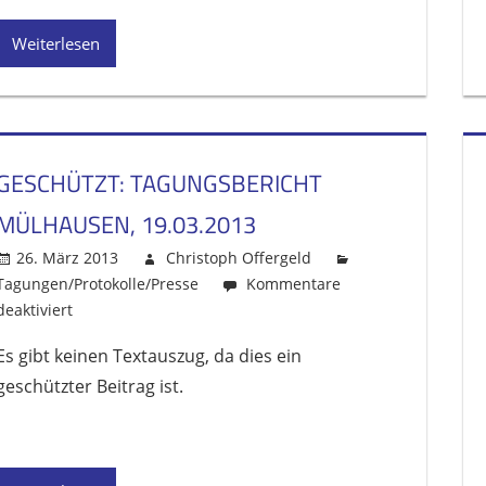
Jahrestagung
des
Weiterlesen
RLG-
aachen
in
Grefrath-
Mülhausen
GESCHÜTZT: TAGUNGSBERICHT
am
20.03.14
MÜLHAUSEN, 19.03.2013
26. März 2013
Christoph Offergeld
Tagungen/Protokolle/Presse
Kommentare
deaktiviert
für
Geschützt:
Es gibt keinen Textauszug, da dies ein
Tagungsbericht
geschützter Beitrag ist.
Mülhausen,
19.03.2013