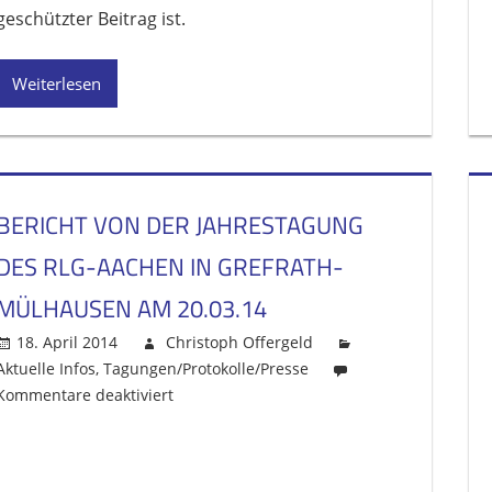
geschützter Beitrag ist.
der
Mitgliederversammlung
des
Weiterlesen
RLGG
vom
11.03.2019
BERICHT VON DER JAHRESTAGUNG
DES RLG-AACHEN IN GREFRATH-
MÜLHAUSEN AM 20.03.14
18. April 2014
Christoph Offergeld
Aktuelle Infos
,
Tagungen/Protokolle/Presse
Kommentare deaktiviert
für
Bericht
von
der