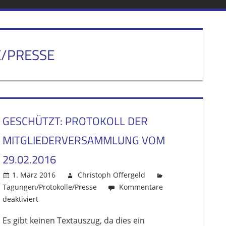
E/PRESSE
GESCHÜTZT: PROTOKOLL DER
MITGLIEDERVERSAMMLUNG VOM
29.02.2016
1. März 2016
Christoph Offergeld
Tagungen/Protokolle/Presse
Kommentare
deaktiviert
für
Geschützt:
Es gibt keinen Textauszug, da dies ein
Protokoll