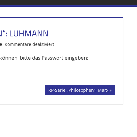
N“: LUHMANN
Kommentare deaktiviert
für
Geschützt:
 können, bitte das Passwort eingeben:
RP-
Serie
„Philosophen“:
Luhmann
Nächster
RP-Serie „Philosophen“: Marx
Beitrag: