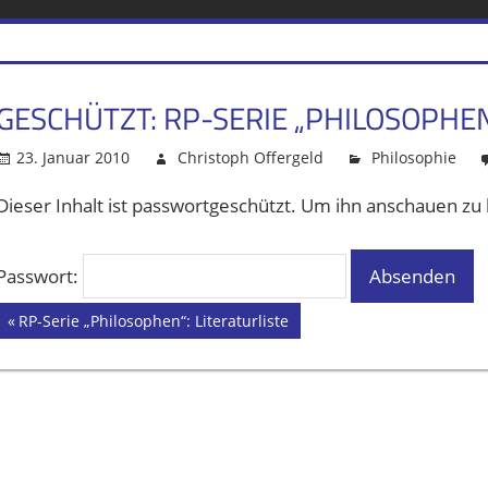
IM
GESCHÜTZT: RP-SERIE „PHILOSOPHE
BISTUM
23. Januar 2010
Christoph Offergeld
Philosophie
AACHEN
Dieser Inhalt ist passwortgeschützt. Um ihn anschauen zu
Passwort:
Vorheriger
RP-Serie „Philosophen“: Literaturliste
Beitrags-
Beitrag:
Navigation