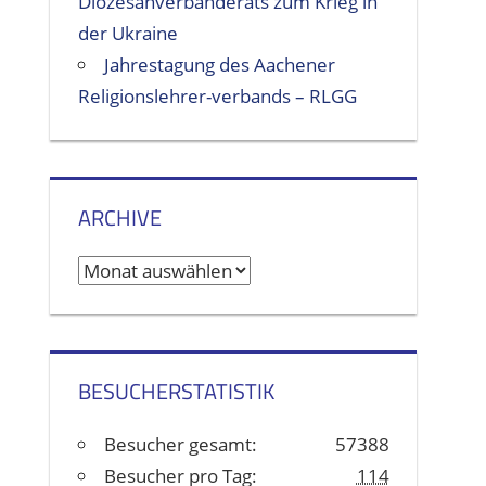
Diözesanverbänderats zum Krieg in
der Ukraine
Jahrestagung des Aachener
Religionslehrer-verbands – RLGG
ARCHIVE
A
r
c
h
BESUCHERSTATISTIK
i
v
Besucher gesamt:
57388
e
Besucher pro Tag:
114