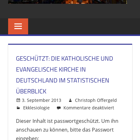
UND
GESAMTSCHUL
IM
GESCHÜTZT: DIE KATHOLISCHE UND
BISTUM
EVANGELISCHE KIRCHE IN
AACHEN
DEUTSCHLAND IM STATISTISCHEN
ÜBERBLICK
3. September 2013
Christoph Offergeld
Ekklesiologie
Kommentare deaktiviert
für
Geschützt:
Dieser Inhalt ist passwortgeschützt. Um ihn
Die
anschauen zu können, bitte das Passwort
katholische
und
eingeben: