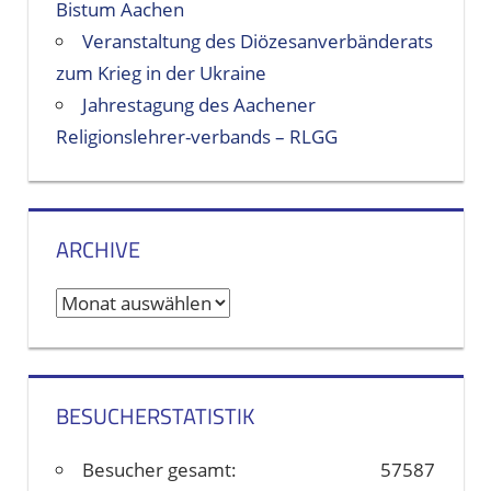
Bistum Aachen
Veranstaltung des Diözesanverbänderats
zum Krieg in der Ukraine
Jahrestagung des Aachener
Religionslehrer-verbands – RLGG
ARCHIVE
A
r
c
h
BESUCHERSTATISTIK
i
v
Besucher gesamt:
57587