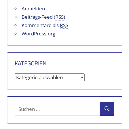
Anmelden
Beitrags-Feed (
RSS
)
Kommentare als
RSS
WordPress.org
KATEGORIEN
K
a
t
e
g
o
r